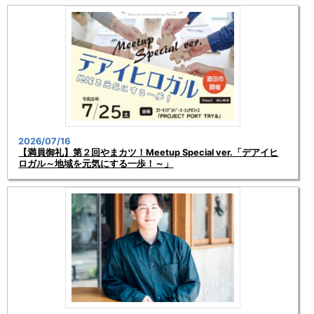
2026/07/16
【満員御礼】第２回やまカツ！Meetup Special ver.「デアイヒ
ロガル～地域を元気にする一歩！～」