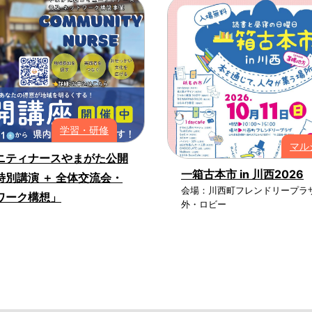
学習・研修
マル
ニティナースやまがた公開
一箱古本市 in 川西2026
特別講演 ＋ 全体交流会・
会場：川西町フレンドリープラ
ワーク構想」
外・ロビー