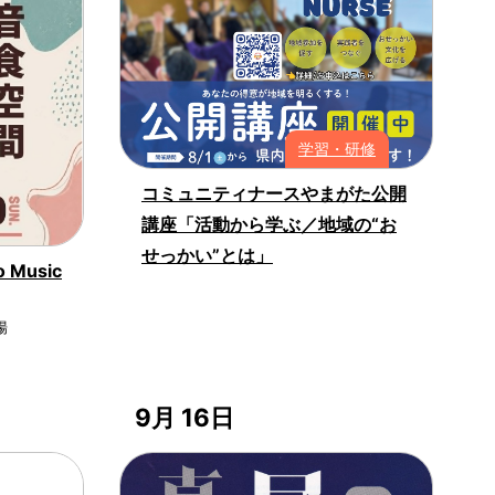
学習・研修
コミュニティナースやまがた公開
講座「活動から学ぶ／地域の“お
せっかい”とは」
Music
場
9月 16日