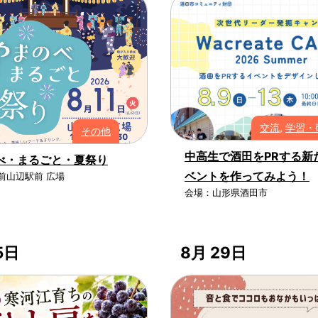
交流
,
学習・
その他
中高生で酒田をPRする新
べ・まるごと・夏祭り
ベントを作ってみよう！
前山辺駅前 広場
会場：山形県酒田市
5日
8月 29日