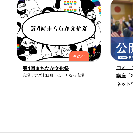
その他
コミュ
第4回まちなか文化祭
講座「
会場：アズ七日町 ほっとなる広場
ネット