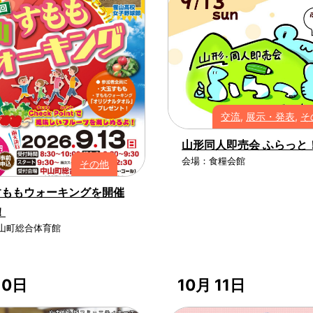
交流
,
展示・発表
,
そ
山形同人即売会 ふらっと
会場：食糧会館
その他
すももウォーキングを開催
！
山町総合体育館
10日
10月 11日