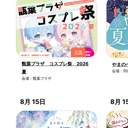
交流
甑葉プラザ コスプレ祭 2026
やまの
会場：羽
夏
会場：甑葉プラザ
8月 15日
8月 1