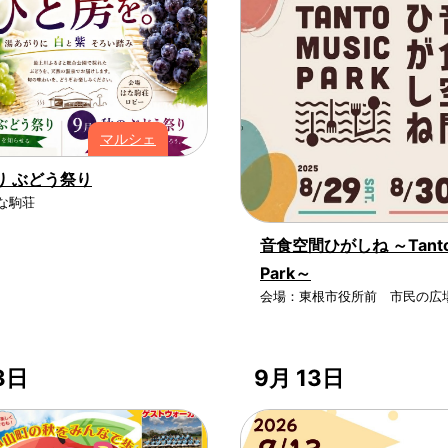
マルシェ
り ぶどう祭り
な駒荘
音食空間ひがしね ～Tanto 
Park～
会場：東根市役所前 市民の広
3日
9月 13日