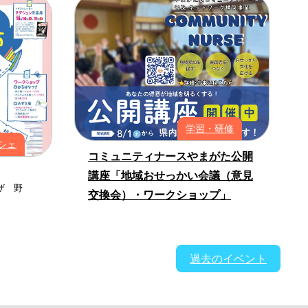
学習・研修
シェ
コミュニティナースやまがた公開
講座「地域おせっかい会議（意見
ザ 野
交換会）・ワークショップ」
過去のイベント