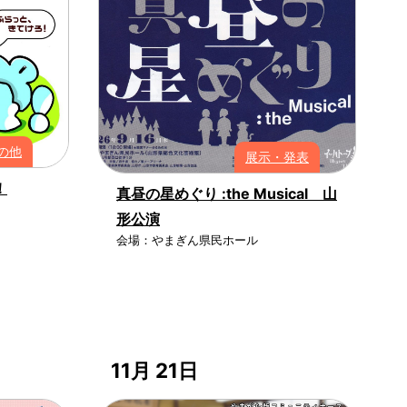
の他
展示・発表
！
真昼の星めぐり :the Musical 山
形公演
会場：やまぎん県民ホール
11月 21日