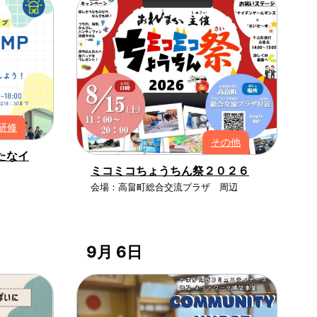
研修
その他
たなイ
ミコミコちょうちん祭２０２６
会場：高畠町総合交流プラザ 周辺
9月 6日