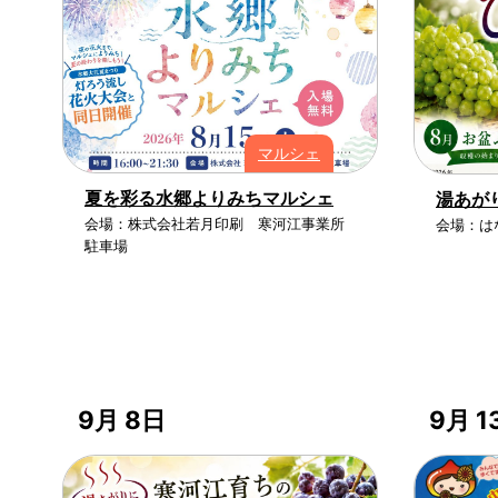
マルシェ
夏を彩る水郷よりみちマルシェ
湯あが
会場：株式会社若月印刷 寒河江事業所
会場：は
駐車場
9月 8日
9月 1