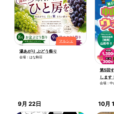
マルシェ
湯あがり ぶどう祭り
会場：はな駒荘
第5回
します
会場：中
9月 22日
10月 