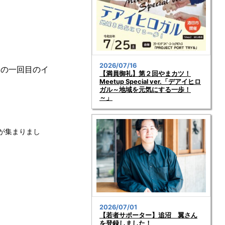
2026/07/16
）の一回目のイ
【満員御礼】第２回やまカツ！
Meetup Special ver.「デアイヒロ
ガル～地域を元気にする一歩！
～」
女が集まりまし
2026/07/01
【若者サポーター】追沼 翼さん
を登録しました！