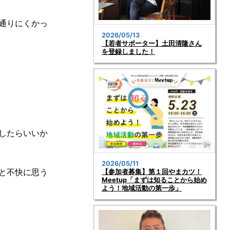
通りにくかっ
2026/05/13
【若者サポーター】土田清隆さん
を登録しました！
したらいいか
2026/05/11
と不快に思う
【参加者募集】第１回やまカツ！
Meetup「まずは知ることから始め
よう！地域活動の第一歩」