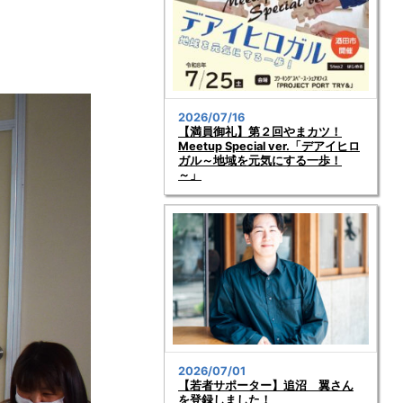
2026/07/16
【満員御礼】第２回やまカツ！
Meetup Special ver.「デアイヒロ
ガル～地域を元気にする一歩！
～」
2026/07/01
【若者サポーター】追沼 翼さん
を登録しました！