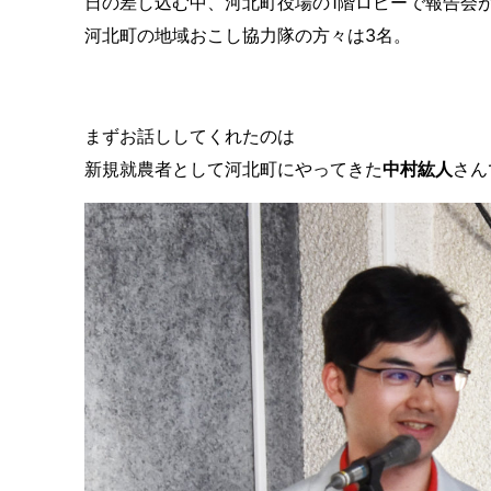
日の差し込む中、河北町役場の
1
階ロビーで報告会
河北町の地域おこし協力隊の方々は3名。
まずお話ししてくれたのは
新規就農者として河北町にやってきた
中村紘人
さん