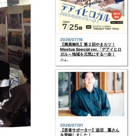
2026/07/16
【満員御礼】第２回やまカツ！
Meetup Special ver.「デアイヒロ
ガル～地域を元気にする一歩！
～」
2026/07/01
【若者サポーター】追沼 翼さん
を登録しました！