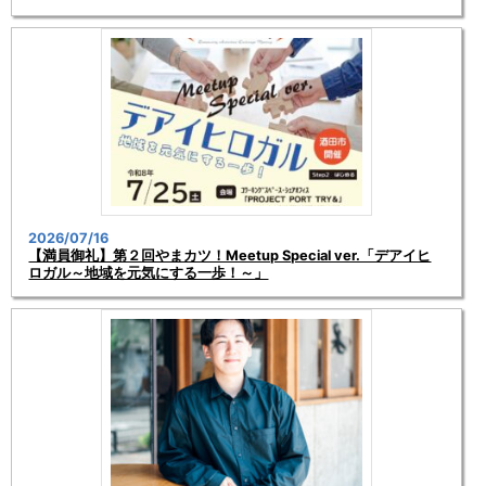
2026/07/16
【満員御礼】第２回やまカツ！Meetup Special ver.「デアイヒ
ロガル～地域を元気にする一歩！～」