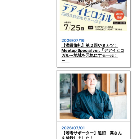
2026/07/16
【満員御礼】第２回やまカツ！
Meetup Special ver.「デアイヒロ
ガル～地域を元気にする一歩！
～」
2026/07/01
【若者サポーター】追沼 翼さん
を登録しました！