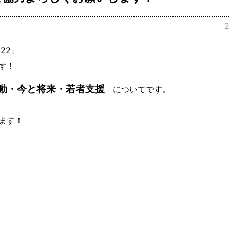
22」
す！
動・今と将来・若者支援
についてです。
ます！