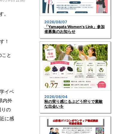
す。
2026/08/07
「Yamagata Women's Link」参加
者募集のお知らせ
す！
のこと
学イベ
2026/08/04
県内外
秋の実り感じるぶどう狩りで素敵
な出会いを
回りの
近に感