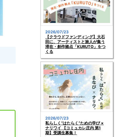
2026/07/23
【クラウドファンディング】大石
田に、アーティストと旅人が集う
滞在・創作拠点「KURUTO」をつ
くる
2026/07/23
私らしく“はたらく”ための学び ×
ナリワイ 【コミュカレ庄内 第1
期】受講生募集！