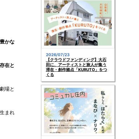
豊かな
2026/07/23
【クラウドファンディング】大石
存在と
田に、アーティストと旅人が集う
滞在・創作拠点「KURUTO」をつ
くる
劇場と
生まれ