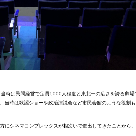
当時は民間経営で定員1,000人程度と東北一の広さを誇る劇場
、当時は歌謡ショーや政治演説会など市民会館のような役割も
地方にシネマコンプレックスが相次いで進出してきたことから