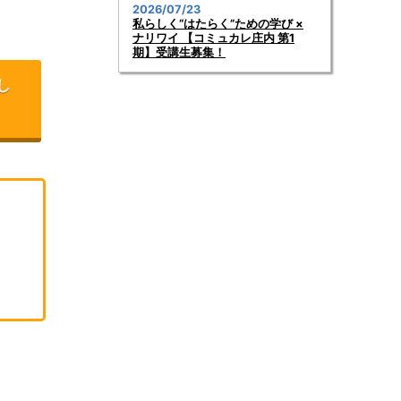
2026/07/23
私らしく“はたらく”ための学び ×
ナリワイ 【コミュカレ庄内 第1
期】受講生募集！
し