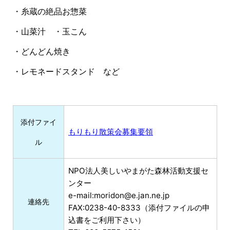
・糸蔵の絶品お惣菜
・山菜汁 ・玉こん
・どんどん焼き
・レモネードスタンド など
添付ファイ
もりもり散策会募集要領
ル
NPO法人美しいやまがた森林活動支援セ
ンター
e-mail:moridon@e.jan.ne.jp
連絡先
FAX:0238-40-8333（添付ファイルの申
込書をご利用下さい）