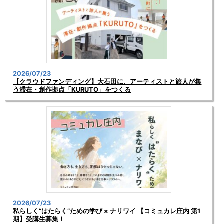
2026/07/23
【クラウドファンディング】大石田に、アーティストと旅人が集
う滞在・創作拠点「KURUTO」をつくる
2026/07/23
私らしく“はたらく”ための学び × ナリワイ 【コミュカレ庄内 第1
期】受講生募集！