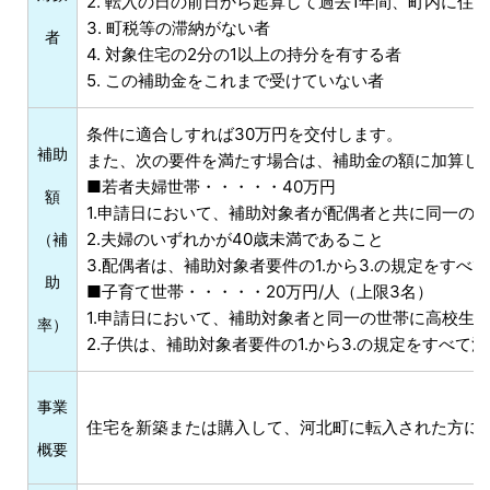
2. 転入の日の前日から起算して過去1年間、町内に住
3. 町税等の滞納がない者
者
4. 対象住宅の2分の1以上の持分を有する者
5. この補助金をこれまで受けていない者
条件に適合しすれば30万円を交付します。
補助
また、次の要件を満たす場合は、補助金の額に加算し
■若者夫婦世帯・・・・・40万円
額
1.申請日において、補助対象者が配偶者と共に同一の
2.夫婦のいずれかが40歳未満であること
（補
3.配偶者は、補助対象者要件の1.から3.の規定をすべ
助
■子育て世帯・・・・・20万円/人（上限3名）
1.申請日において、補助対象者と同一の世帯に高校生
率）
2.子供は、補助対象者要件の1.から3.の規定をすべて
事業
住宅を新築または購入して、河北町に転入された方に
概要