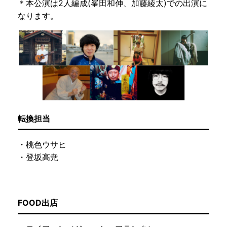
＊本公演は2人編成(峯田和伸、加藤綾太)での出演に
なります。
転換担当
・桃色ウサヒ
・登坂高尭
FOOD出店