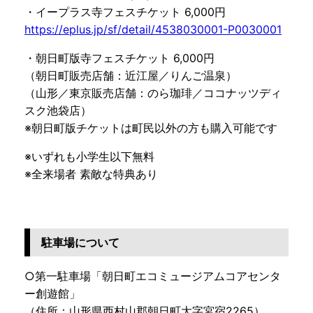
・イープラス寺フェスチケット 6,000円
https://eplus.jp/sf/detail/4538030001-P0030001
・朝日町版寺フェスチケット 6,000円
（朝日町販売店舗：近江屋／りんご温泉）
（山形／東京販売店舗：のら珈琲／ココナッツディ
スク池袋店）
※朝日町版チケットは町民以外の方も購入可能です
※いずれも小学生以下無料
※全来場者 素敵な特典あり
駐車場について
○第一駐車場「朝日町エコミュージアムコアセンタ
ー創遊館」
（住所：山形県西村山郡朝日町大字宮宿2265）