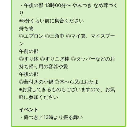
・午後の部 13時00分〜 やみつき なめ茸づく
り
※5分くらい前に集合ください
持ち物
◎エプロン ◎三角巾 ◎マイ箸、マイスプー
ン
午前の部
◎すり鉢 ◎すりこぎ棒 ◎タッパーなどのお
持ち帰り用の容器や袋
午後の部
◎蓋付きの小鍋 ◎木べら又はおたま
※お貸しできるものもございますので、お気
軽に参加ください
イベント
・餅つき／13時より振る舞い