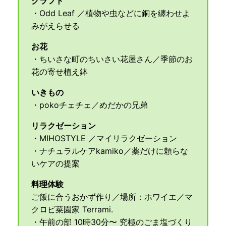
クラフト
・Odd Leaf ／植物や虫などに銅を纏わせよ
みがえらせる
お花
・ちいさな町のちいさい花屋さん／季節のお
花の寄せ植え鉢
いきもの
・pokoチェチェ／めだかの兄弟
リラクゼーション
・MIHOSTYLE ／マイリラクゼーション
・ナチュラルケアkamiko／薬だけに頼らな
いケアの提案
料理体験
ご飯に合うおかず作り／場所：ホワイエ／マ
クロビ菜園家 Terrami.
・午前の部 10時30分〜 究極のごま塩づくり