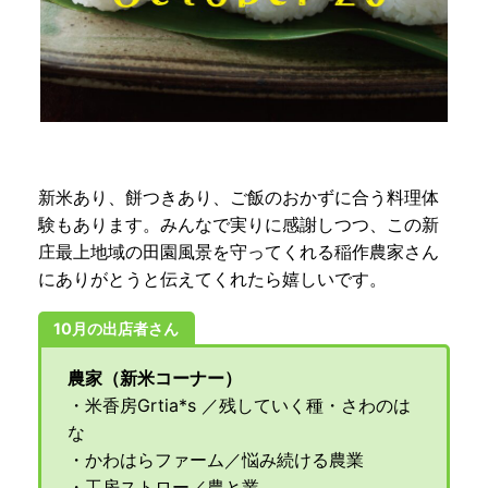
新米あり、餅つきあり、ご飯のおかずに合う料理体
験もあります。みんなで実りに感謝しつつ、この新
庄最上地域の田園風景を守ってくれる稲作農家さん
にありがとうと伝えてくれたら嬉しいです。
10月の出店者さん
農家（新米コーナー）
・米香房Grtia*s ／残していく種・さわのは
な
・かわはらファーム／悩み続ける農業
・工房ストロー／農と業