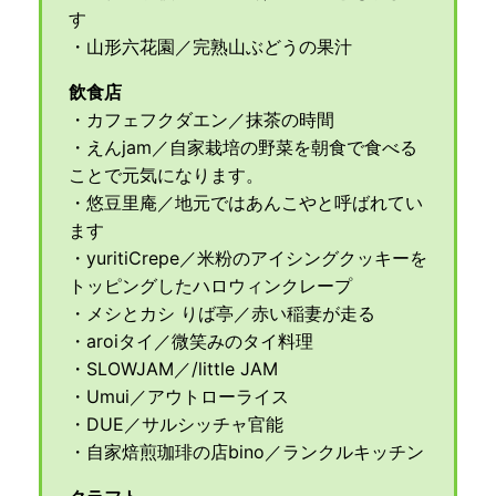
す
・山形六花園／完熟山ぶどうの果汁
飲食店
・カフェフクダエン／抹茶の時間
・えんjam／自家栽培の野菜を朝食で食べる
ことで元気になります。
・悠豆里庵／地元ではあんこやと呼ばれてい
ます
・yuritiCrepe／米粉のアイシングクッキーを
トッピングしたハロウィンクレープ
・メシとカシ りば亭／赤い稲妻が走る
・aroiタイ／微笑みのタイ料理
・SLOWJAM／/little JAM
・Umui／アウトローライス
・DUE／サルシッチャ官能
・自家焙煎珈琲の店bino／ランクルキッチン