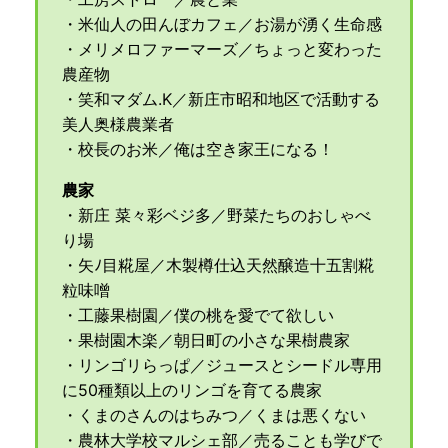
・米仙人の田んぼカフェ／お湯が湧く生命感
・メリメロファーマーズ／ちょっと変わった
農産物
・笑和マダム.K／新庄市昭和地区で活動する
美人奥様農業者
・校長のお米／俺は空き家王になる！
農家
・新庄 菜々彩ベジ多／野菜たちのおしゃべ
り場
・矢ﾉ目糀屋／木製樽仕込天然醸造十五割糀
粒味噌
・工藤果樹園／僕の桃を愛でて欲しい
・果樹園木楽／朝日町の小さな果樹農家
・リンゴリらっぱ／ジュースとシードル専用
に50種類以上のリンゴを育てる農家
・くまのさんのはちみつ／くまは悪くない
・農林大学校マルシェ部／売ることも学びで