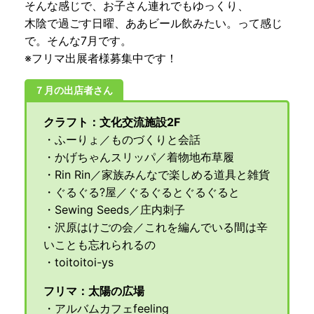
そんな感じで、お子さん連れでもゆっくり、
木陰で過ごす日曜、ああビール飲みたい。って感じ
で。そんな7月です。
※フリマ出展者様募集中です！
７月の出店者さん
クラフト：文化交流施設2F
・ふーりょ／ものづくりと会話
・かげちゃんスリッパ／着物地布草履
・Rin Rin／家族みんなで楽しめる道具と雑貨
・ぐるぐる?屋／ぐるぐるとぐるぐると
・Sewing Seeds／庄内刺子
・沢原はけごの会／これを編んでいる間は辛
いことも忘れられるの
・toitoitoi-ys
フリマ：太陽の広場
・アルバムカフェfeeling