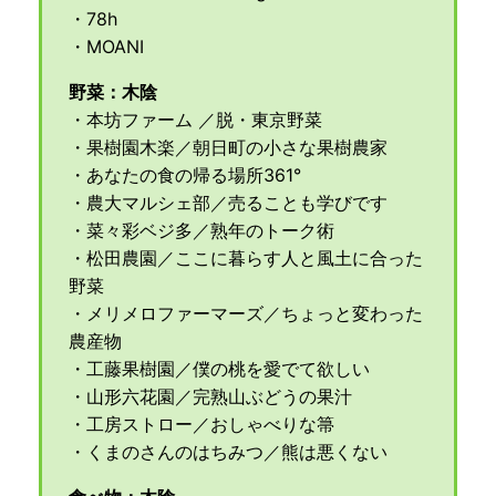
・78h
・MOANI
野菜：木陰
・本坊ファーム ／脱・東京野菜
・果樹園木楽／朝日町の小さな果樹農家
・あなたの食の帰る場所361°
・農大マルシェ部／売ることも学びです
・菜々彩ベジ多／熟年のトーク術
・松田農園／ここに暮らす人と風土に合った
野菜
・メリメロファーマーズ／ちょっと変わった
農産物
・工藤果樹園／僕の桃を愛でて欲しい
・山形六花園／完熟山ぶどうの果汁
・工房ストロー／おしゃべりな箒
・くまのさんのはちみつ／熊は悪くない