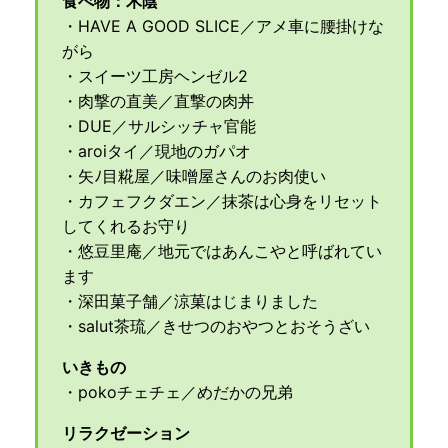
食べ物：木陰
・HAVE A GOOD SLICE／アメ車に腰掛けな
がら
・スイーツ工房ヘンゼル2
・肉撃の直美／直撃の肉丼
・DUE／サルシッチャ官能
・aroiタイ／現地のガパオ
・矢ﾉ目糀屋／味噌屋さんのお肉使い
・カフェフクダエン／抹茶は心身をリセット
してくれるお守り
・悠豆里庵／地元ではあんこやと呼ばれてい
ます
・深田菓子舗／涼菓はじまりました
・salut茶琉／きせつのおやつとおそうざい
いきもの
・pokoチェチェ／めだかの兄弟
リラクゼーション