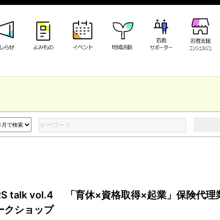
S talk vol.4 「育休×資格取得×起業」保険代
ークショップ