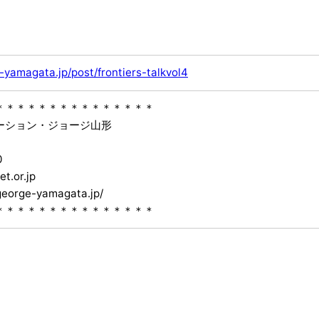
-yamagata.jp/post/frontiers-talkvol4
＊＊＊＊＊＊＊＊＊＊＊＊＊＊＊
ーション・ジョージ山形
0
t.or.jp
eorge-yamagata.jp/
＊＊＊＊＊＊＊＊＊＊＊＊＊＊＊