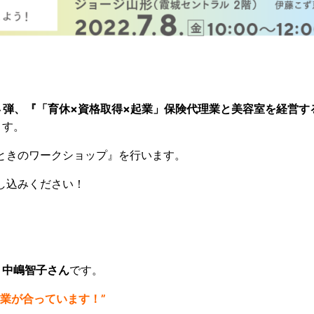
k』の第４弾、『「育休×資格取得×起業」保険代理業と美容室を経営
ます。
ときのワークショップ』を行います。
し込みください！
役 中嶋智子さん
です。
業が合っています！”