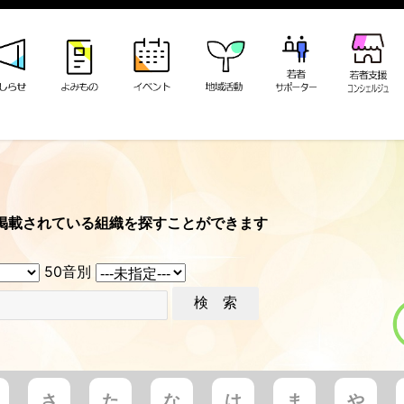
掲載されている組織を探すことができます
50音別
さ
た
な
は
ま
や