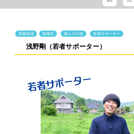
置賜地域
南陽市
個人その他
若者サポーター
浅野剛（若者サポーター）