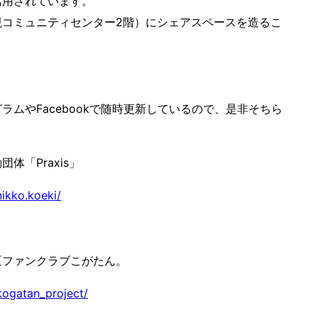
活用されています。
現コミュニティセンター2階）にシェアスペースを造るこ
ラムやFacebookで随時更新しているので、是非そちら
！
体「Praxis」
ikko.koeki/
区ファンクラブこがたん。
kogatan_project/