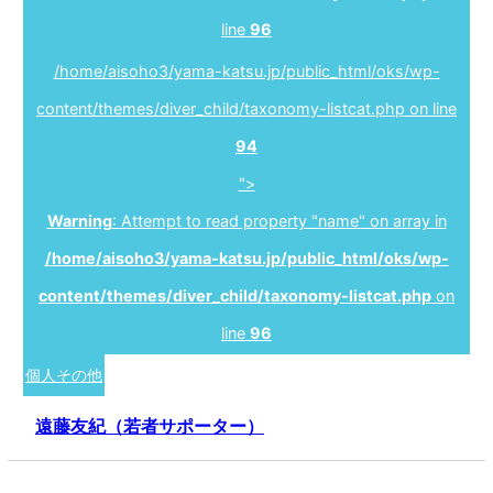
line
96
/home/aisoho3/yama-katsu.jp/public_html/oks/wp-
content/themes/diver_child/taxonomy-listcat.php on line
94
">
Warning
: Attempt to read property "name" on array in
/home/aisoho3/yama-katsu.jp/public_html/oks/wp-
content/themes/diver_child/taxonomy-listcat.php
on
line
96
個人その他
遠藤友紀（若者サポーター）