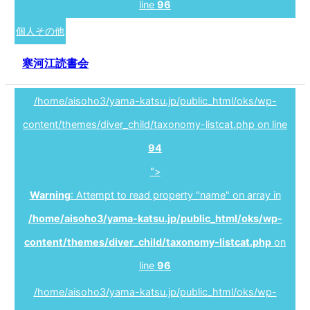
line
96
個人その他
寒河江読書会
/home/aisoho3/yama-katsu.jp/public_html/oks/wp-
content/themes/diver_child/taxonomy-listcat.php on line
94
">
Warning
: Attempt to read property "name" on array in
/home/aisoho3/yama-katsu.jp/public_html/oks/wp-
content/themes/diver_child/taxonomy-listcat.php
on
line
96
/home/aisoho3/yama-katsu.jp/public_html/oks/wp-