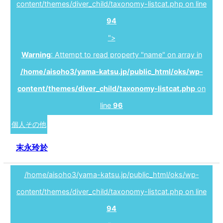
content/themes/diver_child/taxonomy-listcat.php on line
94
">
Warning
: Attempt to read property "name" on array in
/home/aisoho3/yama-katsu.jp/public_html/oks/wp-
content/themes/diver_child/taxonomy-listcat.php
on
line
96
個人その他
末永玲於
/home/aisoho3/yama-katsu.jp/public_html/oks/wp-
content/themes/diver_child/taxonomy-listcat.php on line
94