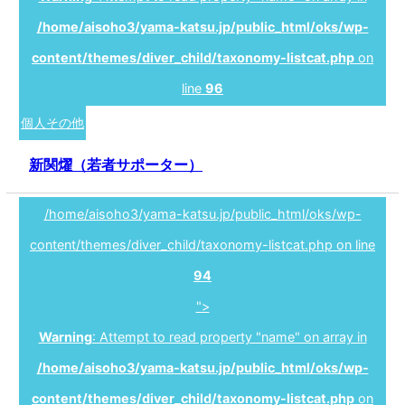
/home/aisoho3/yama-katsu.jp/public_html/oks/wp-
content/themes/diver_child/taxonomy-listcat.php
on
line
96
個人その他
新関燿（若者サポーター）
/home/aisoho3/yama-katsu.jp/public_html/oks/wp-
content/themes/diver_child/taxonomy-listcat.php on line
94
">
Warning
: Attempt to read property "name" on array in
/home/aisoho3/yama-katsu.jp/public_html/oks/wp-
content/themes/diver_child/taxonomy-listcat.php
on