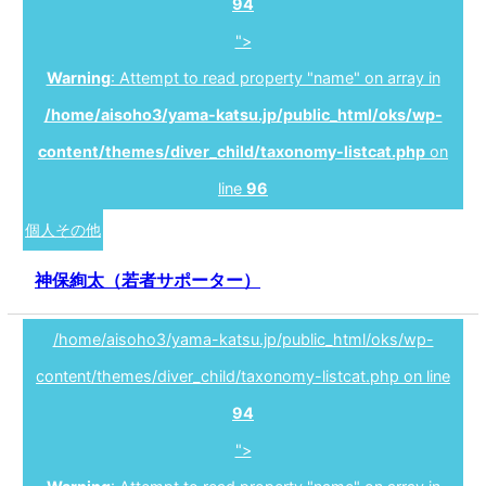
94
">
Warning
: Attempt to read property "name" on array in
/home/aisoho3/yama-katsu.jp/public_html/oks/wp-
content/themes/diver_child/taxonomy-listcat.php
on
line
96
個人その他
神保絢太（若者サポーター）
/home/aisoho3/yama-katsu.jp/public_html/oks/wp-
content/themes/diver_child/taxonomy-listcat.php on line
94
">