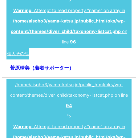
Warning
: Attempt to read property "name" on array in
/home/aisoho3/yama-katsu.jp/public_html/oks/wp-
content/themes/diver_child/taxonomy-listcat.php
on
line
96
個人その他
菅原晴美（若者サポーター）
/home/aisoho3/yama-katsu.jp/public_html/oks/wp-
content/themes/diver_child/taxonomy-listcat.php on line
94
">
Warning
: Attempt to read property "name" on array in
/home/aisoho3/yama-katsu.jp/public_html/oks/wp-