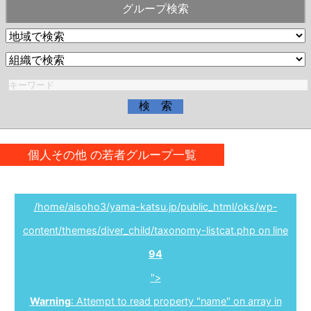
グループ検索
個人その他 の若者グループ一覧
/home/aisoho3/yama-katsu.jp/public_html/oks/wp-
content/themes/diver_child/taxonomy-listcat.php on line
94
">
Warning
: Attempt to read property "name" on array in