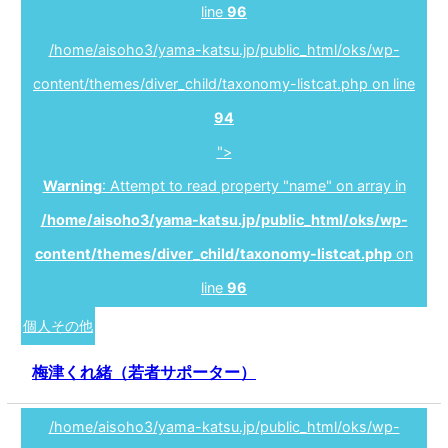
line
96
/home/aisoho3/yama-katsu.jp/public_html/oks/wp-
content/themes/diver_child/taxonomy-listcat.php on line
94
">
Warning
: Attempt to read property "name" on array in
/home/aisoho3/yama-katsu.jp/public_html/oks/wp-
content/themes/diver_child/taxonomy-listcat.php
on
line
96
個人その他
梅津くれ緒（若者サポーター）
/home/aisoho3/yama-katsu.jp/public_html/oks/wp-