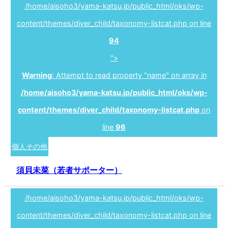
/home/aisoho3/yama-katsu.jp/public_html/oks/wp-
content/themes/diver_child/taxonomy-listcat.php on line
94
">
Warning
: Attempt to read property "name" on array in
/home/aisoho3/yama-katsu.jp/public_html/oks/wp-
content/themes/diver_child/taxonomy-listcat.php
on
line
96
個人その他
須貝未菜（若者サポーター）
/home/aisoho3/yama-katsu.jp/public_html/oks/wp-
content/themes/diver_child/taxonomy-listcat.php on line