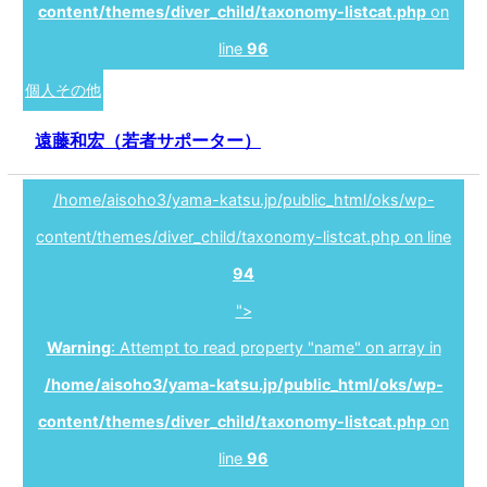
content/themes/diver_child/taxonomy-listcat.php
on
line
96
個人その他
遠藤和宏（若者サポーター）
/home/aisoho3/yama-katsu.jp/public_html/oks/wp-
content/themes/diver_child/taxonomy-listcat.php on line
94
">
Warning
: Attempt to read property "name" on array in
/home/aisoho3/yama-katsu.jp/public_html/oks/wp-
content/themes/diver_child/taxonomy-listcat.php
on
line
96