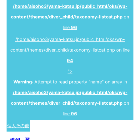
/home/aisoho3/yama-katsu.jp/public_html/oks/wp-
content/themes/diver_child/taxonomy-listcat.php
on
line
96
/home/aisoho3/yama-katsu.jp/public_html/oks/wp-
content/themes/diver_child/taxonomy-listcat.php on line
94
">
Warning
: Attempt to read property "name" on array in
/home/aisoho3/yama-katsu.jp/public_html/oks/wp-
content/themes/diver_child/taxonomy-listcat.php
on
line
96
個人その他
追沼 翼