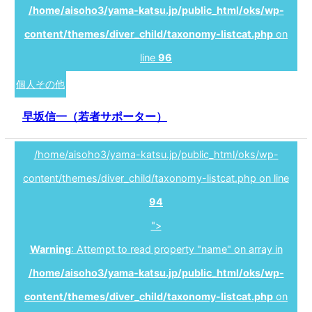
/home/aisoho3/yama-katsu.jp/public_html/oks/wp-
content/themes/diver_child/taxonomy-listcat.php
on
line
96
個人その他
早坂信一（若者サポーター）
/home/aisoho3/yama-katsu.jp/public_html/oks/wp-
content/themes/diver_child/taxonomy-listcat.php on line
94
">
Warning
: Attempt to read property "name" on array in
/home/aisoho3/yama-katsu.jp/public_html/oks/wp-
content/themes/diver_child/taxonomy-listcat.php
on