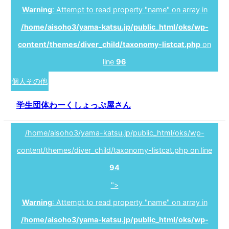
Warning
: Attempt to read property "name" on array in
/home/aisoho3/yama-katsu.jp/public_html/oks/wp-
content/themes/diver_child/taxonomy-listcat.php
on
line
96
個人その他
学生団体わーくしょっぷ屋さん
/home/aisoho3/yama-katsu.jp/public_html/oks/wp-
content/themes/diver_child/taxonomy-listcat.php on line
94
">
Warning
: Attempt to read property "name" on array in
/home/aisoho3/yama-katsu.jp/public_html/oks/wp-