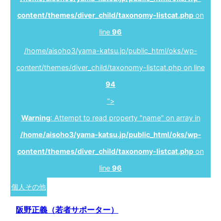
content/themes/diver_child/taxonomy-listcat.php
on
line
96
/home/aisoho3/yama-katsu.jp/public_html/oks/wp-
content/themes/diver_child/taxonomy-listcat.php on line
94
">
Warning
: Attempt to read property "name" on array in
/home/aisoho3/yama-katsu.jp/public_html/oks/wp-
content/themes/diver_child/taxonomy-listcat.php
on
line
96
個人その他
阪野正義（若者サポーター）