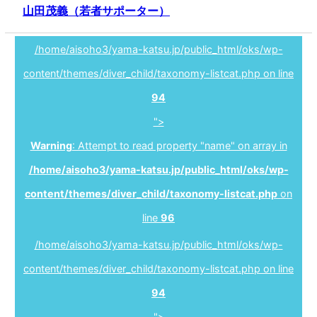
山田茂義（若者サポーター）
/home/aisoho3/yama-katsu.jp/public_html/oks/wp-
content/themes/diver_child/taxonomy-listcat.php on line
94
">
Warning
: Attempt to read property "name" on array in
/home/aisoho3/yama-katsu.jp/public_html/oks/wp-
content/themes/diver_child/taxonomy-listcat.php
on
line
96
/home/aisoho3/yama-katsu.jp/public_html/oks/wp-
content/themes/diver_child/taxonomy-listcat.php on line
94
">