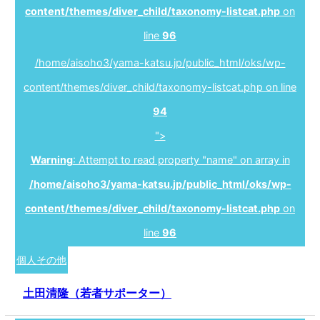
content/themes/diver_child/taxonomy-listcat.php
on
line
96
/home/aisoho3/yama-katsu.jp/public_html/oks/wp-
content/themes/diver_child/taxonomy-listcat.php on line
94
">
Warning
: Attempt to read property "name" on array in
/home/aisoho3/yama-katsu.jp/public_html/oks/wp-
content/themes/diver_child/taxonomy-listcat.php
on
line
96
個人その他
土田清隆（若者サポーター）